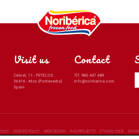
Visit us
Contact
r
Cebral, 11 - PETELOS
Tlf. 986 447 489
36416 - Mos (Pontevedra)
info@noriberica.com
Spain
OLICY
COOKIES POLICY
WEB DESIGN
R+D PROJECTS
ETHICAL CODE
ENVI