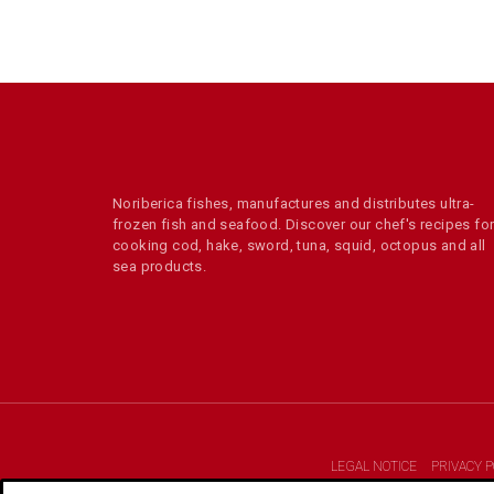
Noriberica fishes, manufactures and distributes ultra-
frozen fish and seafood. Discover our chef's recipes fo
cooking cod, hake, sword, tuna, squid, octopus and all
sea products.
LEGAL NOTICE
PRIVACY P