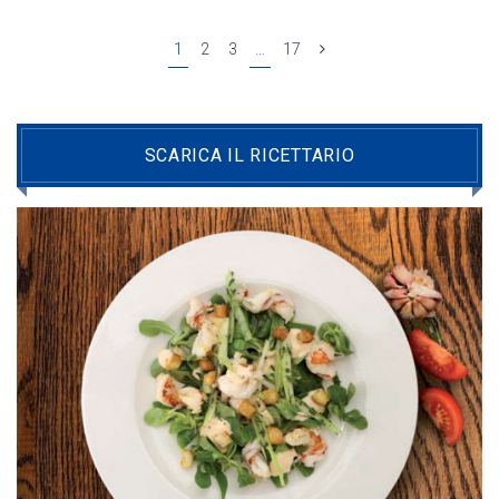
1
2
3
…
17
SCARICA IL RICETTARIO