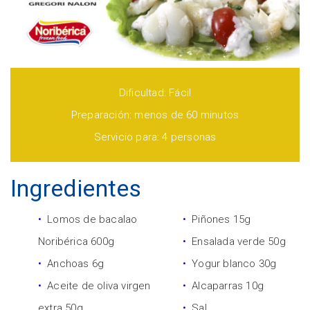
Dificultad: Fácil
Preparación: menos de 60 minutos
Servicio para: 4 personas
Ingredientes
Lomos de bacalao
Piñones 15g
Noribérica 600g
Ensalada verde 50g
Anchoas 6g
Yogur blanco 30g
Aceite de oliva virgen
Alcaparras 10g
extra 50g
Sal