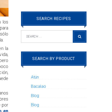
SEARCH RECIPES
 los
para
sólo
a.
en la
vida,
SEARCH BY PRODUCT
 pero
poco
ción,
Atún
uede
Bacalao
anos
Blog
bres
e por
Blog
o en