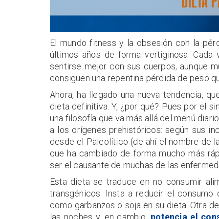
El mundo fitness y la obsesión con la pé
últimos años de forma vertiginosa. Cada
sentirse mejor con sus cuerpos, aunque m
consiguen una repentina pérdida de peso q
Ahora, ha llegado una nueva tendencia, qu
dieta definitiva. Y, ¿por qué? Pues por el 
una filosofía que va más allá del menú diario
a los orígenes prehistóricos: según sus 
desde el Paleolítico (de ahí el nombre de l
que ha cambiado de forma mucho más rápid
ser el causante de muchas de las enferme
Esta dieta se traduce en no consumir ali
transgénicos. Insta a reducir el consumo
como garbanzos o soja en su dieta. Otra de
las noches y, en cambio,
potencia el con