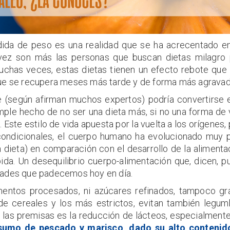
rdida de peso es una realidad que se ha acrecentado en
 vez son más las personas que buscan dietas milagro 
uchas veces, estas dietas tienen un efecto rebote que 
ue se recupera meses más tarde y de forma más agravad
e (según afirman muchos expertos) podría convertirse 
simple hecho de no ser una dieta más, si no una forma de 
. Este estilo de vida apuesta por la vuelta a los orígenes,
incondicionales, el cuerpo humano ha evolucionado muy 
a dieta) en comparación con el desarrollo de la alimenta
a. Un desequilibrio cuerpo-alimentación que, dicen, p
dades que padecemos hoy en día.
mentos procesados, ni azúcares refinados, tampoco gr
 de cereales y los más estrictos, evitan también legum
 las premisas es la reducción de lácteos, especialment
sumo de pescado y marisco, dado su alto contenid