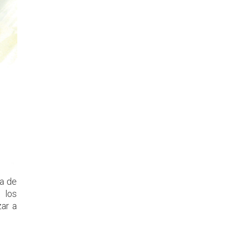
da de
 los
zar a