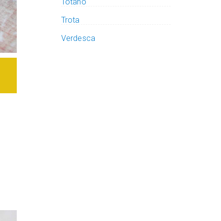
Totano
Trota
Verdesca