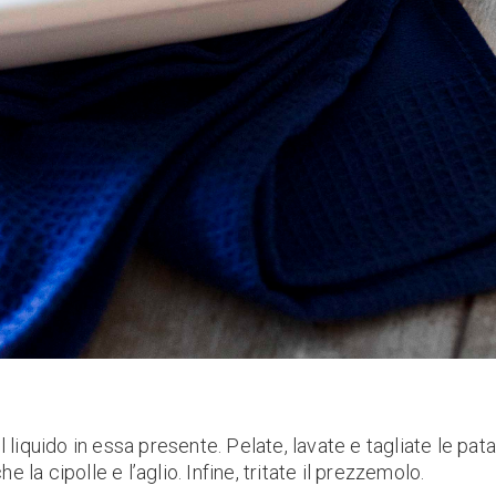
 liquido in essa presente. Pelate, lavate e tagliate le pata
e la cipolle e l’aglio. Infine, tritate il prezzemolo.