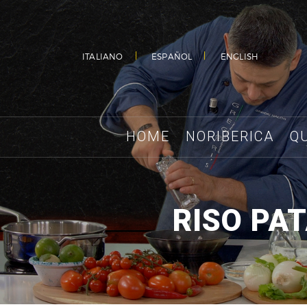
ITALIANO
ESPAÑOL
ENGLISH
HOME
NORIBERICA
Q
RISO PA