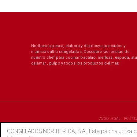
Noriberica pesca, elabora y distribuye pescados y
mariscos ultra congelados. Descubre las recetas de
nuestro chef para cocinar bacalao, merluza, espada, atú
calamar , pulpo y todos los productos del mar.
AVISO LEGAL
POLÍTI
CONGELADOS NORIBERICA, S.A.: Esta página utiliza coo