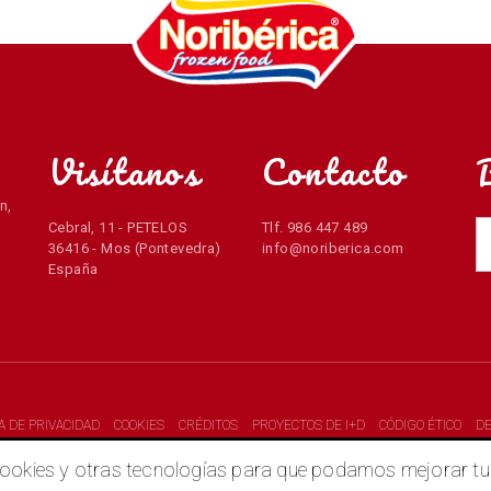
Visítanos
Contacto
n,
Cebral, 11 - PETELOS
Tlf. 986 447 489
36416 - Mos (Pontevedra)
info@noriberica.com
España
CA DE PRIVACIDAD
COOKIES
CRÉDITOS
PROYECTOS DE I+D
CÓDIGO ÉTICO
D
kies y otras tecnologías para que podamos mejorar tu ex