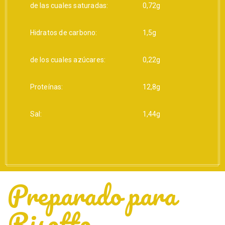
de las cuales saturadas:
0,72g
Hidratos de carbono:
1,5g
de los cuales azúcares:
0,22g
Proteínas:
12,8g
Sal:
1,44g
Preparado para
Risotto