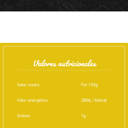
Valores nutricionales
Valor medio:
Por 100g
Valor energético:
280kj / 66kcal
Grasas:
1g