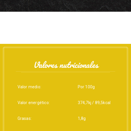
Valores nutricionales
Valor medio:
Por 100g
Valor energético:
374,7kj / 89,5kcal
Grasas:
1,8g