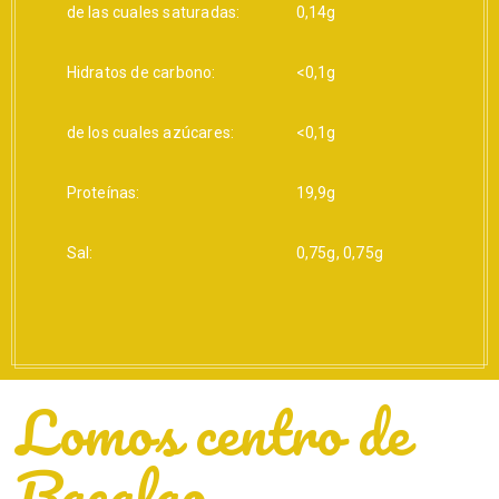
de las cuales saturadas:
0,14g
Hidratos de carbono:
<0,1g
de los cuales azúcares:
<0,1g
Proteínas:
19,9g
Sal:
0,75g, 0,75g
Lomos centro de
Bacalao